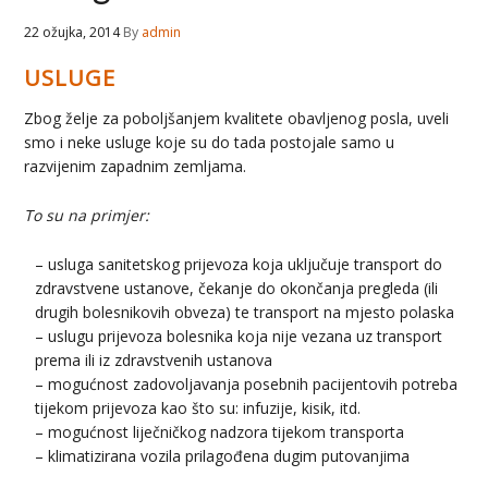
22 ožujka, 2014
By
admin
USLUGE
Zbog želje za poboljšanjem kvalitete obavljenog posla, uveli
smo i neke usluge koje su do tada postojale samo u
razvijenim zapadnim zemljama.
To su na primjer:
– usluga sanitetskog prijevoza koja uključuje transport do
zdravstvene ustanove, čekanje do okončanja pregleda (ili
drugih bolesnikovih obveza) te transport na mjesto polaska
– uslugu prijevoza bolesnika koja nije vezana uz transport
prema ili iz zdravstvenih ustanova
– mogućnost zadovoljavanja posebnih pacijentovih potreba
tijekom prijevoza kao što su: infuzije, kisik, itd.
– mogućnost liječničkog nadzora tijekom transporta
– klimatizirana vozila prilagođena dugim putovanjima