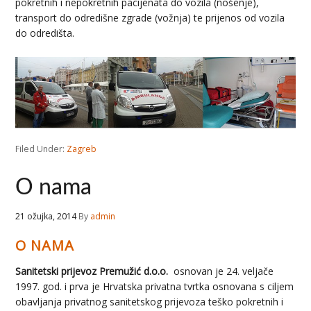
pokretnih i nepokretnih pacijenata do vozila (nošenje),
transport do odredišne zgrade (vožnja) te prijenos od vozila
do odredišta.
Filed Under:
Zagreb
O nama
21 ožujka, 2014
By
admin
O NAMA
Sanitetski prijevoz Premužić d.o.o.
osnovan je 24. veljače
1997. god. i prva je Hrvatska privatna tvrtka osnovana s ciljem
obavljanja privatnog sanitetskog prijevoza teško pokretnih i