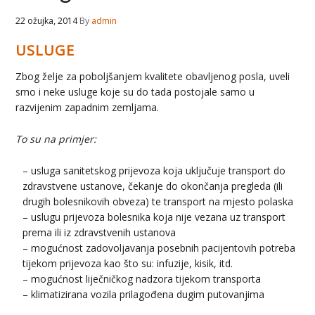
22 ožujka, 2014
By
admin
USLUGE
Zbog želje za poboljšanjem kvalitete obavljenog posla, uveli
smo i neke usluge koje su do tada postojale samo u
razvijenim zapadnim zemljama.
To su na primjer:
– usluga sanitetskog prijevoza koja uključuje transport do
zdravstvene ustanove, čekanje do okončanja pregleda (ili
drugih bolesnikovih obveza) te transport na mjesto polaska
– uslugu prijevoza bolesnika koja nije vezana uz transport
prema ili iz zdravstvenih ustanova
– mogućnost zadovoljavanja posebnih pacijentovih potreba
tijekom prijevoza kao što su: infuzije, kisik, itd.
– mogućnost liječničkog nadzora tijekom transporta
– klimatizirana vozila prilagođena dugim putovanjima