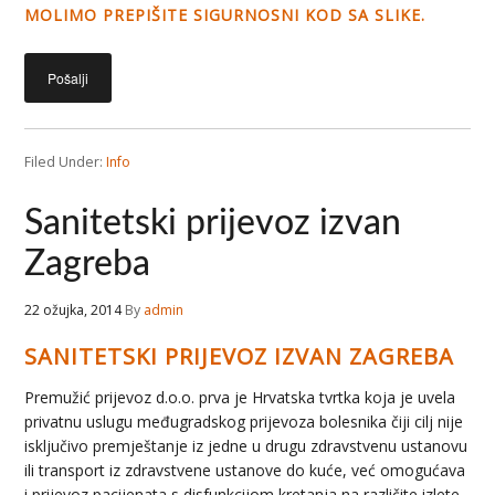
MOLIMO PREPIŠITE SIGURNOSNI KOD SA SLIKE.
Filed Under:
Info
Sanitetski prijevoz izvan
Zagreba
22 ožujka, 2014
By
admin
SANITETSKI PRIJEVOZ IZVAN ZAGREBA
Premužić prijevoz d.o.o. prva je Hrvatska tvrtka koja je uvela
privatnu uslugu međugradskog prijevoza bolesnika čiji cilj nije
isključivo premještanje iz jedne u drugu zdravstvenu ustanovu
ili transport iz zdravstvene ustanove do kuće, već omogućava
i prijevoz pacijenata s disfunkcijom kretanja na različite izlete,