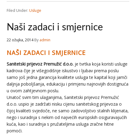
Filed Under:
Usluge
Naši zadaci i smjernice
22 ožujka, 2014
By
admin
NAŠI ZADACI I SMJERNICE
Sanitetski prijevoz Premužić d.o.o.
je tvrtka koja koristi usluge
kadrova čije je višegodišnje iskustvo i ljubav prema poslu
samo još jedna garancija kvalitete usluga te kapital koji jamči
daljnja poboljšanja, edukaciju i primjenu najnovijih dostignuća
u ovom zahtjevnom poslu.
Unatoč svim tim ulaganjima, Sanitetski prijevoz Premužić
d.o.o. uspio je zadržati nisku cijenu sanitetskog prijevoza o
čijoj kvaliteti svjedoče, ne samo zadovoljstvo stalnih klijenata,
nego i suradnja s nekim od najvećih europskih osiguravajućih
kuća, kao i suradnja s pružateljima usluga zračne hitne
pomoći.