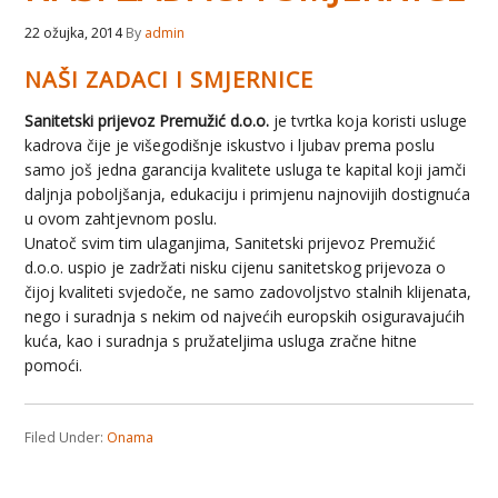
22 ožujka, 2014
By
admin
NAŠI ZADACI I SMJERNICE
Sanitetski prijevoz Premužić d.o.o.
je tvrtka koja koristi usluge
kadrova čije je višegodišnje iskustvo i ljubav prema poslu
samo još jedna garancija kvalitete usluga te kapital koji jamči
daljnja poboljšanja, edukaciju i primjenu najnovijih dostignuća
u ovom zahtjevnom poslu.
Unatoč svim tim ulaganjima, Sanitetski prijevoz Premužić
d.o.o. uspio je zadržati nisku cijenu sanitetskog prijevoza o
čijoj kvaliteti svjedoče, ne samo zadovoljstvo stalnih klijenata,
nego i suradnja s nekim od najvećih europskih osiguravajućih
kuća, kao i suradnja s pružateljima usluga zračne hitne
pomoći.
Filed Under:
Onama